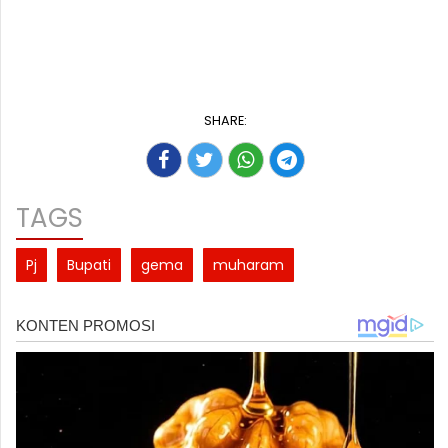
SHARE:
TAGS
Pj
Bupati
gema
muharam