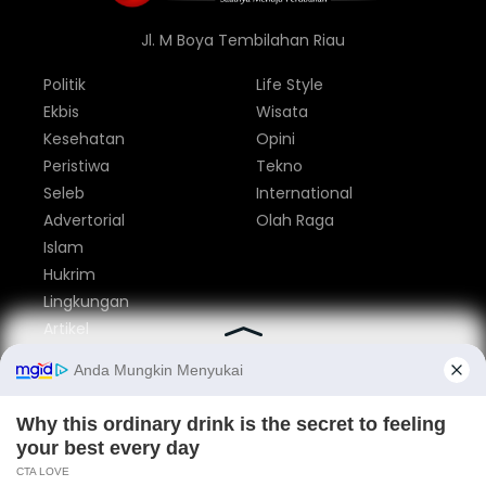
Jl. M Boya Tembilahan Riau
Politik
Life Style
Ekbis
Wisata
Kesehatan
Opini
Peristiwa
Tekno
Seleb
International
Advertorial
Olah Raga
Islam
Hukrim
Lingkungan
Artikel
Parlemen
Nasional
Tentang Kami
Redaksi
Pedoman Media Siber