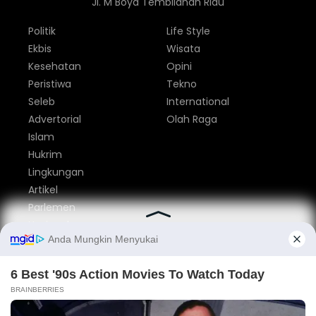
Jl. M Boya Tembilahan Riau
Politik
Life Style
Ekbis
Wisata
Kesehatan
Opini
Peristiwa
Tekno
Seleb
International
Advertorial
Olah Raga
Islam
Hukrim
Lingkungan
Artikel
Parlemen
Nasional
Tentang Kami
Redaksi
Pedoman Media Siber
Privacy Policy
Disclaimer
Iklan
Kontak