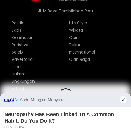
Jl. M Boya Tembilahan Riau
Politik
Life Style
Ekbis
Wisata
Kesehatan
Opini
Peristiwa
Tekno
Seleb
International
Advertorial
Olah Raga
Islam
Hukrim
Lingkungan
Artikel
Parlemen
Nasional
Tentang Kami
Redaksi
Pedoman Media Siber