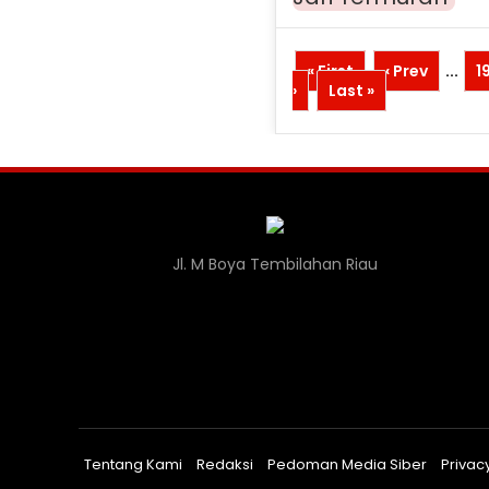
« First
‹ Prev
...
1
›
Last »
Jl. M Boya Tembilahan Riau
Tentang Kami
Redaksi
Pedoman Media Siber
Privacy