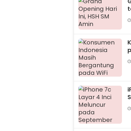
G
t
p
i