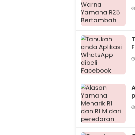
T
F
A