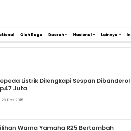
ational
Olah Raga
Daerah
Nasional
Lainnya
I
epeda Listrik Dilengkapi Sespan Dibanderol
Rp47 Juta
29 Des 2015
Pilihan Warna Yamaha R25 Bertambah