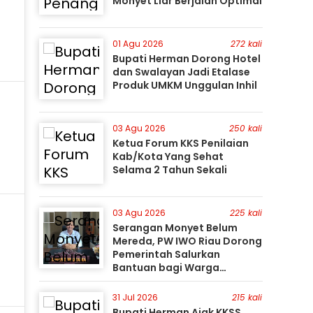
Monyet Liar Berjalan Optimal
01 Agu 2026
272 kali
Bupati Herman Dorong Hotel
dan Swalayan Jadi Etalase
Produk UMKM Unggulan Inhil
03 Agu 2026
250 kali
Ketua Forum KKS Penilaian
Kab/Kota Yang Sehat
Selama 2 Tahun Sekali
03 Agu 2026
225 kali
Serangan Monyet Belum
Mereda, PW IWO Riau Dorong
Pemerintah Salurkan
Bantuan bagi Warga
Terdampak
31 Jul 2026
215 kali
Bupati Herman Ajak KKSS,