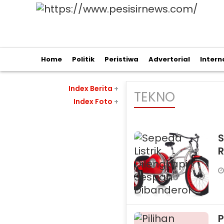
Home
Politik
Peristiwa
Advertorial
Intern
Index Berita
+
TEKNO
Index Foto
+
S