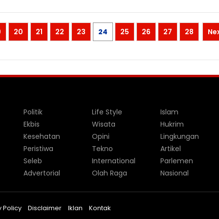
9
20
21
22
23
24
25
26
27
28
Ne
Politik
Life Style
Islam
Ekbis
Wisata
Hukrim
Kesehatan
Opini
Lingkungan
Peristiwa
Tekno
Artikel
Seleb
International
Parlemen
Advertorial
Olah Raga
Nasional
 Policy
Disclaimer
Iklan
Kontak