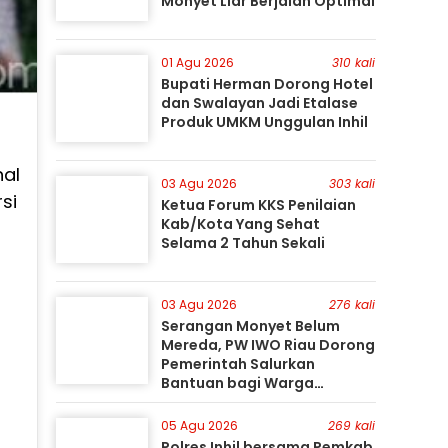
Monyet Liar Berjalan Optimal
01 Agu 2026
310 kali
Bupati Herman Dorong Hotel
dan Swalayan Jadi Etalase
Produk UMKM Unggulan Inhil
nal
03 Agu 2026
303 kali
si
Ketua Forum KKS Penilaian
Kab/Kota Yang Sehat
Selama 2 Tahun Sekali
03 Agu 2026
276 kali
Serangan Monyet Belum
Mereda, PW IWO Riau Dorong
Pemerintah Salurkan
Bantuan bagi Warga
Terdampak
05 Agu 2026
269 kali
Polres Inhil bersama Pemkab