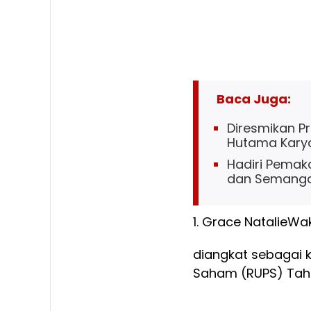
Baca Juga:
Diresmikan P
Hutama Karya
Hadiri Pemaka
dan Semangat
1. Grace Natalie
Wak
diangkat sebagai 
Saham (RUPS) Tahun