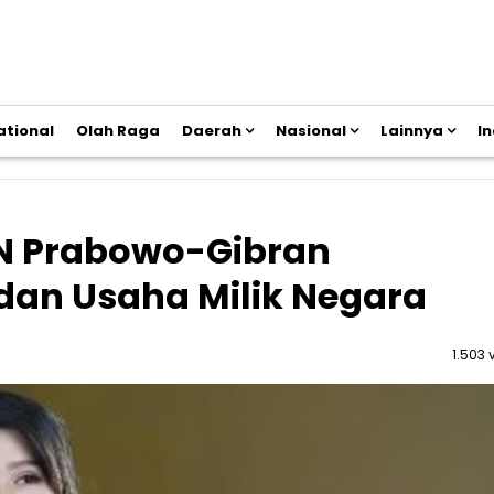
ational
Olah Raga
Daerah
Nasional
Lainnya
I
KN Prabowo-Gibran
dan Usaha Milik Negara
1.503 