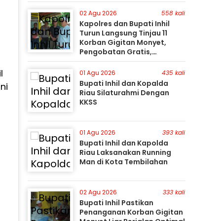
Gunakan Perahu Karet
02 Agu 2026
558 kali
Kapolres dan Bupati Inhil
Turun Langsung Tinjau 11
Korban Gigitan Monyet,
Pengobatan Gratis,
Perburuan Terus Berlanjut
l
01 Agu 2026
435 kali
Bupati Inhil dan Kopalda
ni
Riau Silaturahmi Dengan
KKSS
01 Agu 2026
393 kali
Bupati Inhil dan Kapolda
Riau Laksanakan Running
Man di Kota Tembilahan
02 Agu 2026
333 kali
Bupati Inhil Pastikan
Penanganan Korban Gigitan