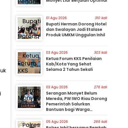
Monyet Liar Berjalan Optimal
01 Agu 2026
310 kali
Bupati Herman Dorong Hotel
dan Swalayan Jadi Etalase
Produk UMKM Unggulan Inhil
i
03 Agu 2026
303 kali
Ketua Forum KKS Penilaian
Kab/Kota Yang Sehat
Selama 2 Tahun Sekali
tuk
03 Agu 2026
276 kali
i
Serangan Monyet Belum
Mereda, PW IWO Riau Dorong
Pemerintah Salurkan
Bantuan bagi Warga
Terdampak
05 Agu 2026
269 kali
Polres Inhil bersama Pemkab