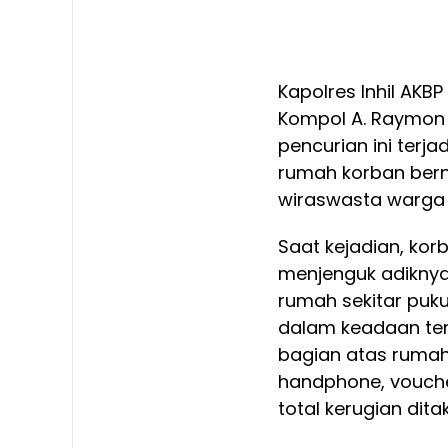
Kapolres Inhil AKBP
Kompol A. Raymon T
pencurian ini terja
rumah korban ber
wiraswasta warga 
Saat kejadian, kor
menjenguk adiknya
rumah sekitar puku
dalam keadaan ter
bagian atas rumah
handphone, voucher
total kerugian dita