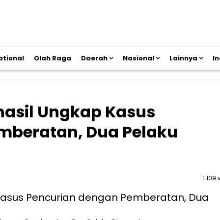
ational
Olah Raga
Daerah
Nasional
Lainnya
I
hasil Ungkap Kasus
mberatan, Dua Pelaku
1.109 