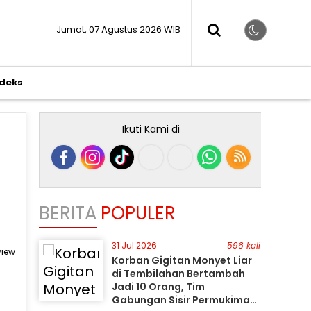
Jumat, 07 Agustus 2026 WIB
ndeks
Ikuti Kami di
BERITA
POPULER
31 Jul 2026
596 kali
view
Korban Gigitan Monyet Liar
di Tembilahan Bertambah
Jadi 10 Orang, Tim
Gabungan Sisir Permukiman