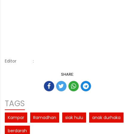
Editor
:
SHARE:
TAGS
Kampar
Ramadhan
siak hulu
anak durhaka
berdarah