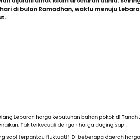
ah dijalani umat Islam di seluruh dunia. Seirin
-hari di bulan Ramadhan, waktu menuju Lebar
t.
lang Lebaran harga kebutuhan bahan pokok di Tanah 
naikan. Tak terkecuali dengan harga daging sapi.
g sapi terpantau fluktuatif. Di beberapa daerah harg