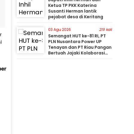
Ketua TP PKK Katerina
Susanti Herman lantik
pejabat desa di Keritang
03 Agu 2026
219 kali
r
Semangat HUT ke-81 RI, PT
i
PLN Nusantara Power UP
Tenayan dan PT Riau Pangan
Bertuah Jajaki Kolaborasi
Pemanfaatan Limbah FABA
untuk Dukung Swasembada
per