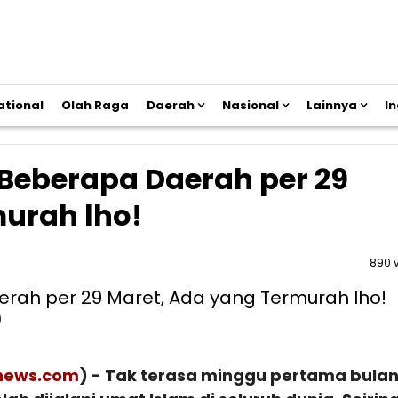
ational
Olah Raga
Daerah
Nasional
Lainnya
I
 Beberapa Daerah per 29
urah lho!
890 
)
rnews.com
) - Tak terasa minggu pertama bula