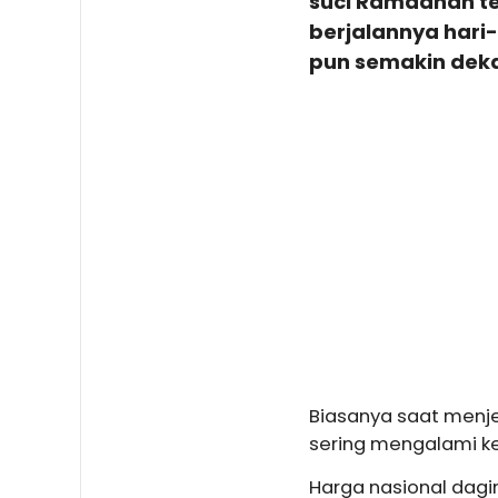
suci Ramadhan tel
berjalannya hari
pun semakin deka
Biasanya saat menje
sering mengalami ke
Harga nasional dagin