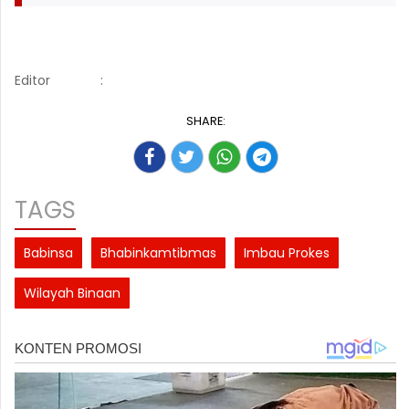
Editor
:
SHARE:
TAGS
Babinsa
Bhabinkamtibmas
Imbau Prokes
Wilayah Binaan