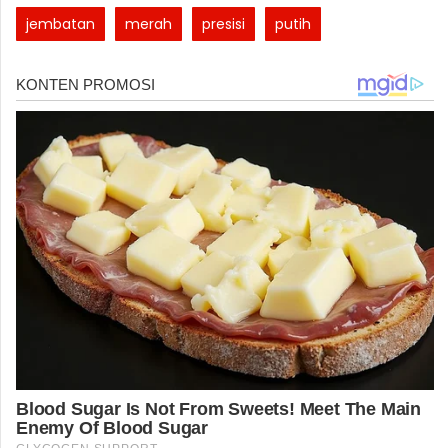
jembatan
merah
presisi
putih