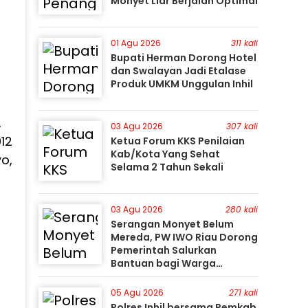
Monyet Liar Berjalan Optimal
01 Agu 2026
311 kali
Bupati Herman Dorong Hotel
dan Swalayan Jadi Etalase
Produk UMKM Unggulan Inhil
,
03 Agu 2026
307 kali
12
Ketua Forum KKS Penilaian
Kab/Kota Yang Sehat
o,
Selama 2 Tahun Sekali
03 Agu 2026
280 kali
Serangan Monyet Belum
Mereda, PW IWO Riau Dorong
Pemerintah Salurkan
Bantuan bagi Warga
Terdampak
05 Agu 2026
271 kali
Polres Inhil bersama Pemkab