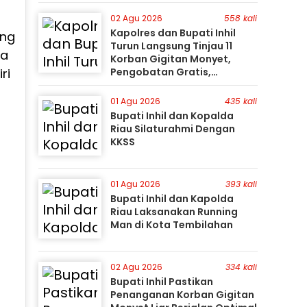
Gunakan Perahu Karet
i
02 Agu 2026
558 kali
Kapolres dan Bupati Inhil
ang
Turun Langsung Tinjau 11
sa
Korban Gigitan Monyet,
ri
Pengobatan Gratis,
Perburuan Terus Berlanjut
01 Agu 2026
435 kali
Bupati Inhil dan Kopalda
Riau Silaturahmi Dengan
KKSS
01 Agu 2026
393 kali
Bupati Inhil dan Kapolda
Riau Laksanakan Running
Man di Kota Tembilahan
02 Agu 2026
334 kali
Bupati Inhil Pastikan
Penanganan Korban Gigitan