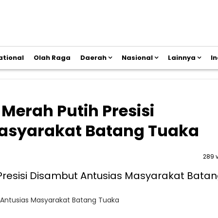
ational
Olah Raga
Daerah
Nasional
Lainnya
I
erah Putih Presisi
asyarakat Batang Tuaka
289 
 Antusias Masyarakat Batang Tuaka