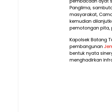
pembacaan ayat su
Panglima, sambuta
masyarakat, Camat
kemudian dilanjut
pemotongan pita, 
Kapolsek Batang 
pembangunan
Je
bentuk nyata siner
menghadirkan infr