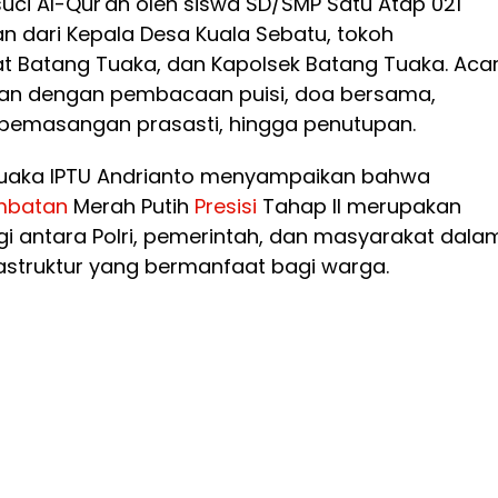
ci Al-Qur'an oleh siswa SD/SMP Satu Atap 021
n dari Kepala Desa Kuala Sebatu, tokoh
 Batang Tuaka, dan Kapolsek Batang Tuaka. Aca
kan dengan pembacaan puisi, doa bersama,
pemasangan prasasti, hingga penutupan.
Tuaka IPTU Andrianto menyampaikan bahwa
mbatan
Merah Putih
Presisi
Tahap II merupakan
gi antara Polri, pemerintah, dan masyarakat dala
astruktur yang bermanfaat bagi warga.