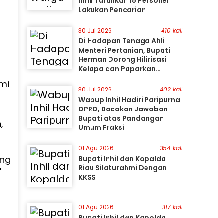
Inhil Turunkan 15 Personel
Lakukan Pencarian
30 Jul 2026
410 kali
Di Hadapan Tenaga Ahli
Menteri Pertanian, Bupati
Herman Dorong Hilirisasi
Kelapa dan Paparkan
t
Besarnya Potensi Pertanian
smi
Inhil
30 Jul 2026
402 kali
Wabup Inhil Hadiri Paripurna
DPRD, Bacakan Jawaban
Bupati atas Pandangan
,
Umum Fraksi
01 Agu 2026
354 kali
ang
Bupati Inhil dan Kopalda
Riau Silaturahmi Dengan
"
KKSS
01 Agu 2026
317 kali
Bupati Inhil dan Kapolda