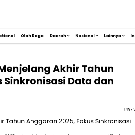
ational
Olah Raga
Daerah
Nasional
Lainnya
I
 Menjelang Akhir Tahun
 Sinkronisasi Data dan
1.497 