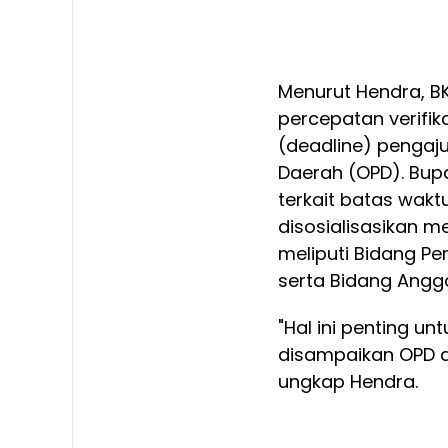
Menurut Hendra, BK
percepatan verifi
(deadline) pengaju
Daerah (OPD). Bupat
terkait batas wak
disosialisasikan m
meliputi Bidang P
serta Bidang Angg
"Hal ini penting u
disampaikan OPD d
ungkap Hendra.