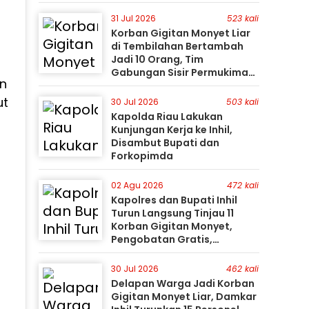
31 Jul 2026
523 kali
Korban Gigitan Monyet Liar
di Tembilahan Bertambah
Jadi 10 Orang, Tim
Gabungan Sisir Permukiman
an
Gunakan Perahu Karet
ut
30 Jul 2026
503 kali
Kapolda Riau Lakukan
Kunjungan Kerja ke Inhil,
Disambut Bupati dan
Forkopimda
02 Agu 2026
472 kali
Kapolres dan Bupati Inhil
Turun Langsung Tinjau 11
Korban Gigitan Monyet,
Pengobatan Gratis,
Perburuan Terus Berlanjut
30 Jul 2026
462 kali
Delapan Warga Jadi Korban
Gigitan Monyet Liar, Damkar