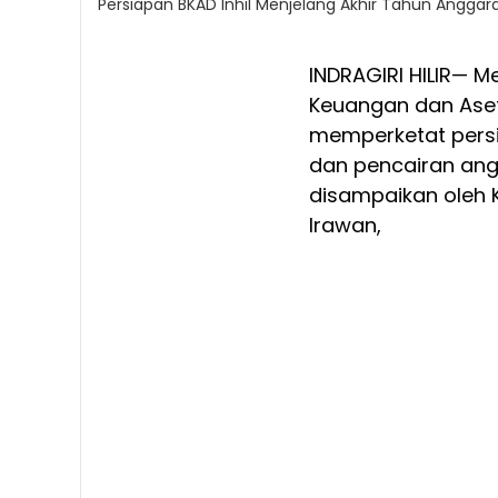
Persiapan BKAD Inhil Menjelang Akhir Tahun Anggara
INDRAGIRI HILIR— 
Keuangan dan Aset 
memperketat persi
dan pencairan angg
disampaikan oleh 
Irawan,