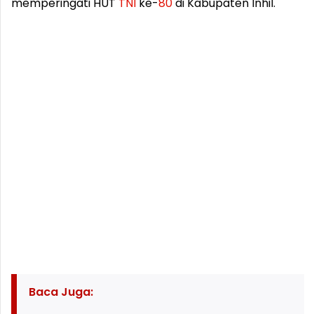
memperingati HUT
TNI
ke-
80
di Kabupaten Inhil.
Baca Juga: