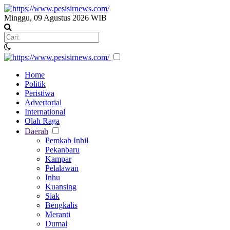
Minggu, 09 Agustus 2026 WIB
Home
Politik
Peristiwa
Advertorial
International
Olah Raga
Daerah
Pemkab Inhil
Pekanbaru
Kampar
Pelalawan
Inhu
Kuansing
Siak
Bengkalis
Meranti
Dumai