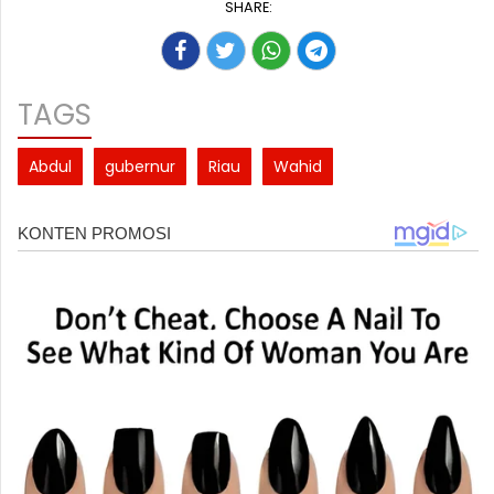
SHARE:
TAGS
Abdul
gubernur
Riau
Wahid