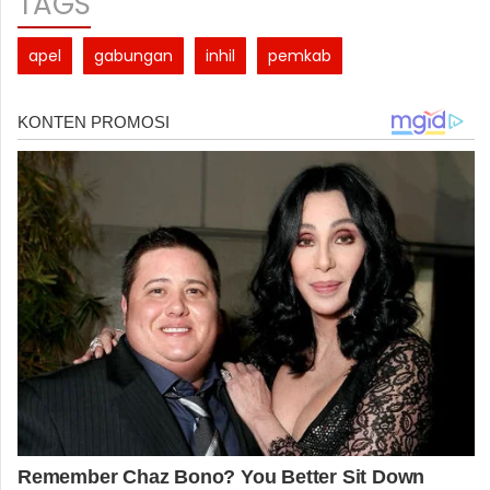
TAGS
apel
gabungan
inhil
pemkab