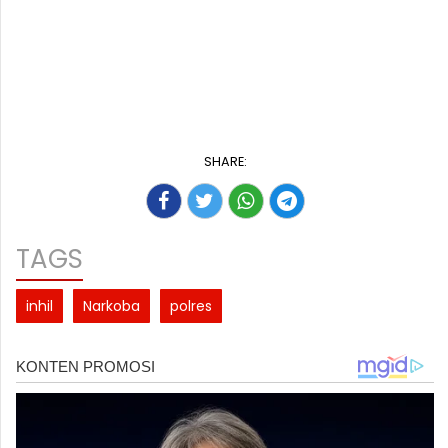
SHARE:
TAGS
inhil
Narkoba
polres