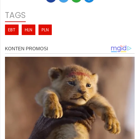
TAGS
EBT
HLN
PLN