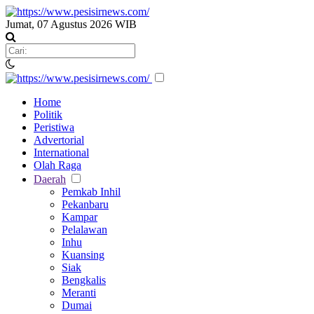
Jumat, 07 Agustus 2026 WIB
Home
Politik
Peristiwa
Advertorial
International
Olah Raga
Daerah
Pemkab Inhil
Pekanbaru
Kampar
Pelalawan
Inhu
Kuansing
Siak
Bengkalis
Meranti
Dumai