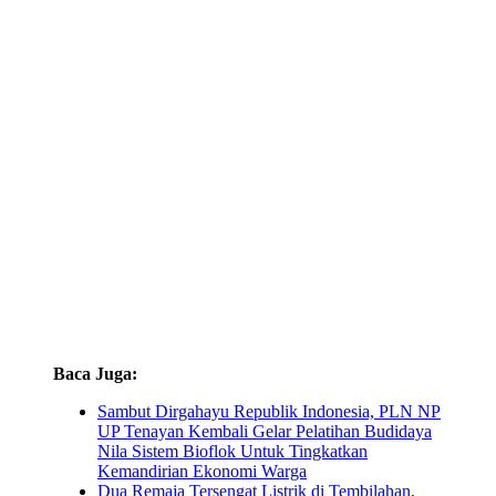
Baca Juga:
Sambut Dirgahayu Republik Indonesia, PLN NP
UP Tenayan Kembali Gelar Pelatihan Budidaya
Nila Sistem Bioflok Untuk Tingkatkan
Kemandirian Ekonomi Warga
Dua Remaja Tersengat Listrik di Tembilahan,