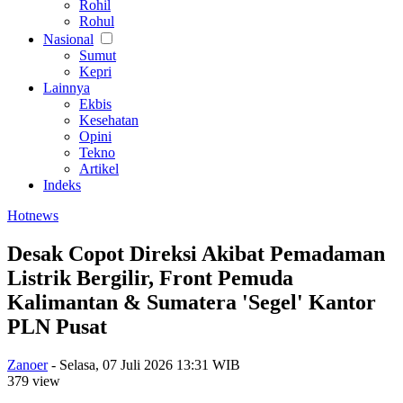
Rohil
Rohul
Nasional
Sumut
Kepri
Lainnya
Ekbis
Kesehatan
Opini
Tekno
Artikel
Indeks
Hotnews
Desak Copot Direksi Akibat Pemadaman
Listrik Bergilir, Front Pemuda
Kalimantan & Sumatera 'Segel' Kantor
PLN Pusat
Zanoer
-
Selasa, 07 Juli 2026 13:31 WIB
379 view