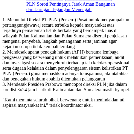
PLN Soroti Pentingnya Jarak Aman Bangunan
dari Jaringan Tegangan Menengah
1. Menuntut Direksi PT PLN (Persero) Pusat untuk menyampaikan
pertanggungjawavaj secara terbuka kepada masyarakat atas
terjadinya pemadaman listrik berkala yang berdampak luas di
wilayah Pulau Kalimantan dan Pulau Sumatera disertai penjelasan
mengenai penyebab, langkah penanganan serta jaminan agar
kejadian serupa tidak kembali terulang
2. Mendesak aparat penegak hukum (APH) bersama lembaga
pengawas yang berwenang untuk melakukan pemeriksaan, audit
dan investigasi secara menyeluruh terhadap tata kelolaz operasional
serta dugaan kelalaian dalam penyelenggaran sistem kelistrikan PT
PLN (Persero) guna memastikan adanya transparansi, akuntabilitas
dan penegakan hukum apabila ditemukan pelanggaran
3. Mendesak Presiden Prabowo mencopot direksi PLN jika dalam
kondisi 3x24 jam listrik di Kalimantan dan Sumatera masih byarpet.
"Kami meminta seluruh pihak berwenang untuk menindaklanjuti
aspirasi masyarakat ini," teriak koordinator aksi.