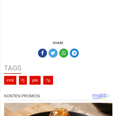
SHARE:
TAGS
inhil
Pj
pkk
Tp