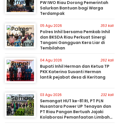
PW IWO Riau Dorong Pemerintah
Salurkan Bantuan bagi Warga
Terdampak
05 Agu 2026
353 kali
Polres Inhil bersama Pemkab Inhil
dan BKSDA Riau Perkuat Sinergi
Tangani Gangguan Kera Liar di
Tembilahan
04 Agu 2026
262 kali
Bupati Inhil Herman dan Ketua TP
PKK Katerina Susanti Herman
lantik pejabat desa di Keritang
03 Agu 2026
232 kali
Semangat HUT ke-81 RI, PT PLN
Nusantara Power UP Tenayan dan
PT Riau Pangan Bertuah Jajaki
Kolaborasi Pemanfaatan Limbah
FABA untuk Dukung Swasembada