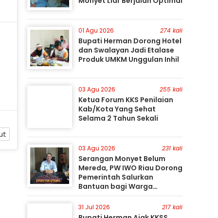
Monyet Liar Berjalan Optimal
01 Agu 2026
274 kali
Bupati Herman Dorong Hotel
dan Swalayan Jadi Etalase
Produk UMKM Unggulan Inhil
03 Agu 2026
255 kali
Ketua Forum KKS Penilaian
Kab/Kota Yang Sehat
Selama 2 Tahun Sekali
ut
03 Agu 2026
231 kali
Serangan Monyet Belum
Mereda, PW IWO Riau Dorong
Pemerintah Salurkan
Bantuan bagi Warga
Terdampak
31 Jul 2026
217 kali
Bupati Herman Ajak KKSS,