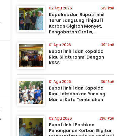
Gunakan Perahu Karet
02 Agu 2026
519 kali
Kapolres dan Bupati Inhil
Turun Langsung Tinjau 11
Korban Gigitan Monyet,
Pengobatan Gratis,
Perburuan Terus Berlanjut
01 Agu 2026
391 kali
Bupati Inhil dan Kopalda
Riau Silaturahmi Dengan
KKSS
01 Agu 2026
351 kali
Bupati Inhil dan Kapolda
Riau Laksanakan Running
Man di Kota Tembilahan
t
i
02 Agu 2026
298 kali
Bupati Inhil Pastikan
Penanganan Korban Gigitan