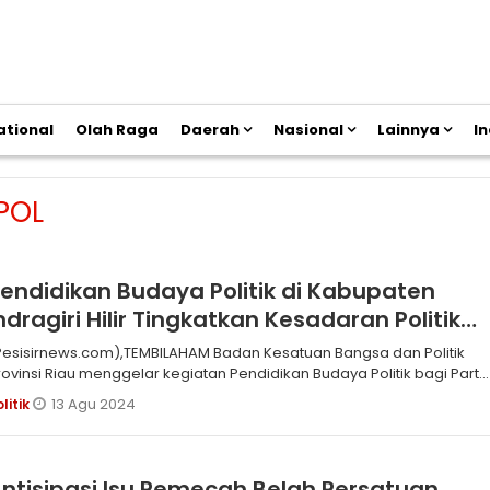
ational
Olah Raga
Daerah
Nasional
Lainnya
I
POL
endidikan Budaya Politik di Kabupaten
ndragiri Hilir Tingkatkan Kesadaran Politik
Masyarakat
sisirnews.com),TEMBILAHAM Badan Kesatuan Bangsa dan Politik
rovinsi Riau menggelar kegiatan Pendidikan Budaya Politik bagi Parta
li
13 Agu 2024
olitik
ntisipasi Isu Pemecah Belah Persatuan,