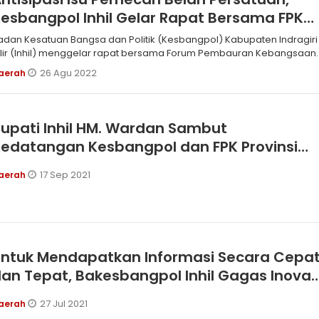
esbangpol Inhil Gelar Rapat Bersama FPK
nhil
adan Kesatuan Bangsa dan Politik (Kesbangpol) Kabupaten Indragiri
ilir (Inhil) menggelar rapat bersama Forum Pembauran Kebangsaan
FPK) Kabupaten Inhil di Kantor Kesbangpol Inhil Jalan Swarna Bumi
26 Agu 2022
aerah
embilahan, Riau, Kamis (25/8).
upati Inhil HM. Wardan Sambut
edatangan Kesbangpol dan FPK Provinsi
iau
17 Sep 2021
aerah
Untuk Mendapatkan Informasi Secara Cepa
an Tepat, Bakesbangpol Inhil Gagas Inovas
nformasi Cakra
27 Jul 2021
aerah