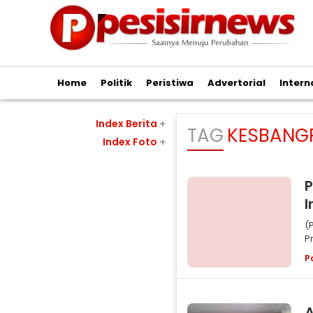
Home
Politik
Peristiwa
Advertorial
Intern
Index Berita
+
TAG
KESBANG
Index Foto
+
P
I
(Pe
P
Po
P
A