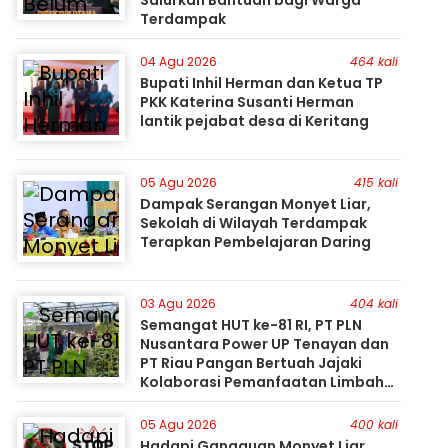
Salurkan Bantuan bagi Warga
Terdampak
04 Agu 2026
464 kali
Bupati Inhil Herman dan Ketua TP
PKK Katerina Susanti Herman
lantik pejabat desa di Keritang
05 Agu 2026
415 kali
Dampak Serangan Monyet Liar,
Sekolah di Wilayah Terdampak
Terapkan Pembelajaran Daring
03 Agu 2026
404 kali
Semangat HUT ke-81 RI, PT PLN
Nusantara Power UP Tenayan dan
PT Riau Pangan Bertuah Jajaki
Kolaborasi Pemanfaatan Limbah
FABA untuk Dukung Swasembada
05 Agu 2026
400 kali
Hadapi Gangguan Monyet Liar,