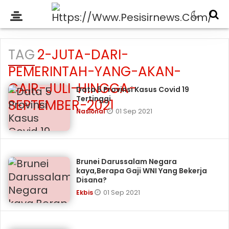
TAG
2-JUTA-DARI-
PEMERINTAH-YANG-AKAN-
CAIR-JULI-HINGGA-
Data 5 Provinsi Kasus Covid 19
Tertinggi
SEPTEMBER-2021
01 Sep 2021
Nasional
Brunei Darussalam Negara
kaya,Berapa Gaji WNI Yang Bekerja
Disana?
01 Sep 2021
Ekbis