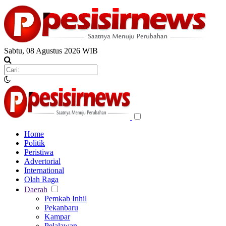
Sabtu, 08 Agustus 2026 WIB
Home
Politik
Peristiwa
Advertorial
International
Olah Raga
Daerah
Pemkab Inhil
Pekanbaru
Kampar
Pelalawan