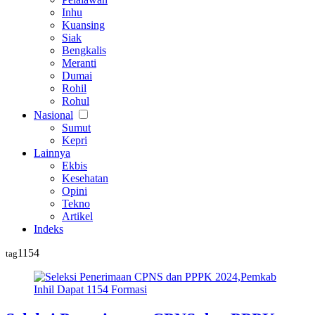
Inhu
Kuansing
Siak
Bengkalis
Meranti
Dumai
Rohil
Rohul
Nasional
Sumut
Kepri
Lainnya
Ekbis
Kesehatan
Opini
Tekno
Artikel
Indeks
1154
tag