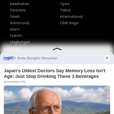
Kesehatan
Opini
Peristiwa
Tekno
Seleb
International
Advertorial
Olah Raga
Islam
Hukrim
Lingkungan
Artikel
Parlemen
Nasional
Tentang Kami
Redaksi
Pedoman Media Siber
Privacy Policy
Disclaimer
Iklan
Kontak
© 2014 - 2026
pesisirnews.com
. dev
heriweb