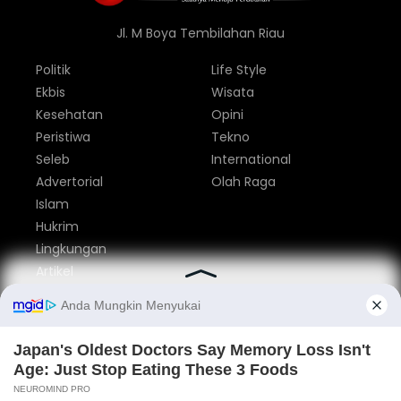
Jl. M Boya Tembilahan Riau
Politik
Life Style
Ekbis
Wisata
Kesehatan
Opini
Peristiwa
Tekno
Seleb
International
Advertorial
Olah Raga
Islam
Hukrim
Lingkungan
Artikel
Parlemen
Nasional
Tentang Kami
Redaksi
Pedoman Media Siber