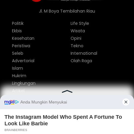
Jl. M Boya Tembilahan Riau
Politik
Life Style
Ekbis
Wisata
Kesehatan
Opini
Peristiwa
Tekno
Seleb
International
Advertorial
Olah Raga
Islam
Hukrim
Lingkungan
Artikel
Parlemen
Nasional
Tentang Kami
Redaksi
Pedoman Media Siber