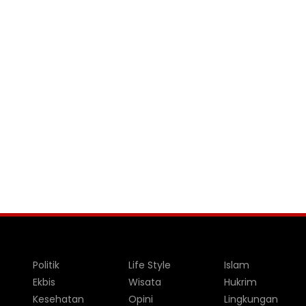
Politik
Life Style
Islam
Ekbis
Wisata
Hukrim
Kesehatan
Opini
Lingkungan