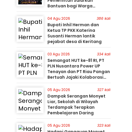
Pemerintah Salurkan
Bantuan bagi Warga
Terdampak
04 Agu 2026
386 kali
Bupati Inhil Herman dan
Ketua TP PKK Katerina
Susanti Herman lantik
pejabat desa di Keritang
03 Agu 2026
334 kali
Semangat HUT ke-81 RI, PT
PLN Nusantara Power UP
Tenayan dan PT Riau Pangan
Bertuah Jajaki Kolaborasi
Pemanfaatan Limbah FABA
untuk Dukung Swasembada
05 Agu 2026
327 kali
Dampak Serangan Monyet
Liar, Sekolah di Wilayah
Terdampak Terapkan
Pembelajaran Daring
05 Agu 2026
323 kali
Hadapi Gangguan Monyet