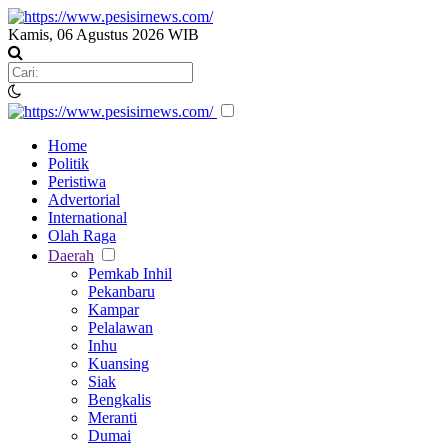
Kamis, 06 Agustus 2026 WIB
Home
Politik
Peristiwa
Advertorial
International
Olah Raga
Daerah
Pemkab Inhil
Pekanbaru
Kampar
Pelalawan
Inhu
Kuansing
Siak
Bengkalis
Meranti
Dumai