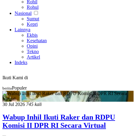
Rohil
Rohul
Nasional
Sumut
Kepri
Lainnya
Ekbis
Kesehatan
Opini
Tekno
Artikel
Indeks
Ikuti Kami di
Populer
berita
30 Jul 2026
745 kali
Wabup Inhil Ikuti Raker dan RDPU
Komisi II DPR RI Secara Virtual