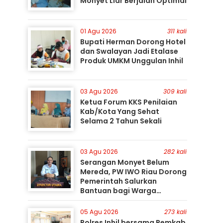
Monyet Liar Berjalan Optimal
01 Agu 2026
311 kali
Bupati Herman Dorong Hotel
dan Swalayan Jadi Etalase
Produk UMKM Unggulan Inhil
03 Agu 2026
309 kali
Ketua Forum KKS Penilaian
Kab/Kota Yang Sehat
Selama 2 Tahun Sekali
03 Agu 2026
282 kali
Serangan Monyet Belum
Mereda, PW IWO Riau Dorong
Pemerintah Salurkan
Bantuan bagi Warga
Terdampak
05 Agu 2026
273 kali
Polres Inhil bersama Pemkab