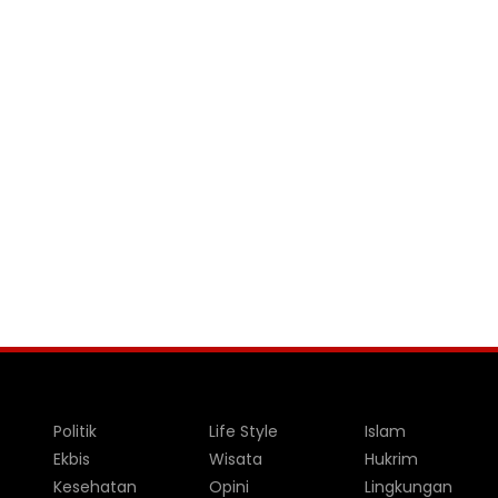
Politik
Life Style
Islam
Ekbis
Wisata
Hukrim
Kesehatan
Opini
Lingkungan