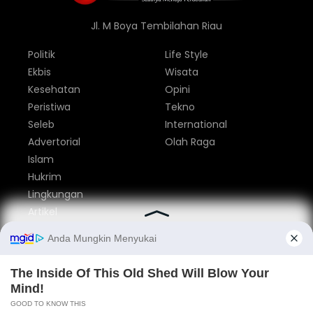
Jl. M Boya Tembilahan Riau
Politik
Life Style
Ekbis
Wisata
Kesehatan
Opini
Peristiwa
Tekno
Seleb
International
Advertorial
Olah Raga
Islam
Hukrim
Lingkungan
Artikel
Parlemen
Nasional
Tentang Kami
Redaksi
Pedoman Media Siber