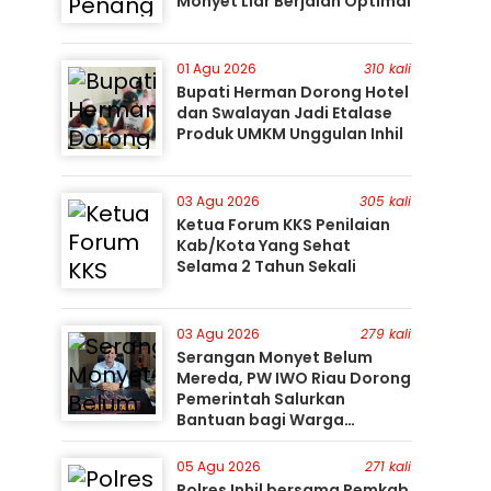
Monyet Liar Berjalan Optimal
01 Agu 2026
310 kali
Bupati Herman Dorong Hotel
dan Swalayan Jadi Etalase
Produk UMKM Unggulan Inhil
03 Agu 2026
305 kali
Ketua Forum KKS Penilaian
Kab/Kota Yang Sehat
Selama 2 Tahun Sekali
03 Agu 2026
279 kali
Serangan Monyet Belum
Mereda, PW IWO Riau Dorong
Pemerintah Salurkan
Bantuan bagi Warga
Terdampak
05 Agu 2026
271 kali
Polres Inhil bersama Pemkab