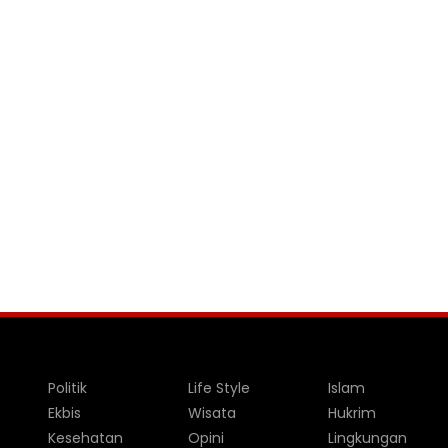
Politik
Life Style
Islam
Ekbis
Wisata
Hukrim
Kesehatan
Opini
Lingkungan