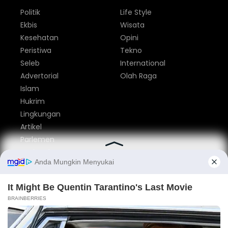
Politik
Life Style
Ekbis
Wisata
Kesehatan
Opini
Peristiwa
Tekno
Seleb
International
Advertorial
Olah Raga
Islam
Hukrim
Lingkungan
Artikel
Parlemen
Nasional
Tentang Kami
Redaksi
Pedoman Media Siber
Privacy Policy
Disclaimer
Iklan
Kontak