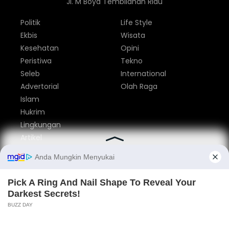
Jl. M Boya Tembilahan Riau
Politik
Life Style
Ekbis
Wisata
Kesehatan
Opini
Peristiwa
Tekno
Seleb
International
Advertorial
Olah Raga
Islam
Hukrim
Lingkungan
Artikel
Parlemen
Nasional
Tentang Kami
Redaksi
Pedoman Media Siber
Privacy Policy
Disclaimer
Iklan
Kontak