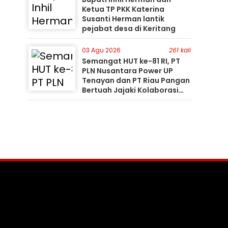
Ketua TP PKK Katerina
Susanti Herman lantik
pejabat desa di Keritang
03 Agu 2026
261 kali
Semangat HUT ke-81 RI, PT
PLN Nusantara Power UP
Tenayan dan PT Riau Pangan
Bertuah Jajaki Kolaborasi
Pemanfaatan Limbah FABA
untuk Dukung Swasembada