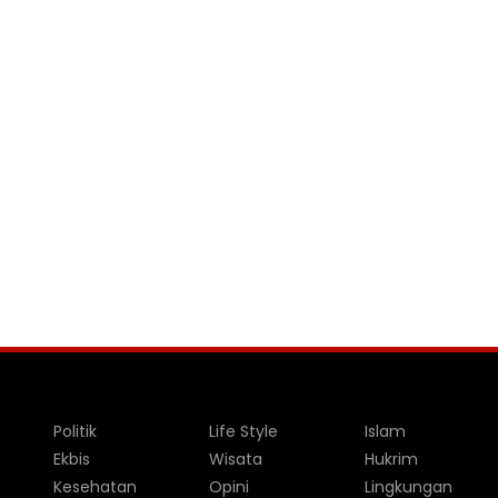
Politik
Life Style
Islam
Ekbis
Wisata
Hukrim
Kesehatan
Opini
Lingkungan