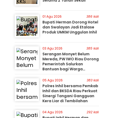
Selama 2 Tahun Sekali
01 Agu 2026
386 kali
Bupati Herman Dorong Hotel
dan Swalayan Jadi Etalase
Produk UMKM Unggulan Inhil
03 Agu 2026
385 kali
Serangan Monyet Belum
Mereda, PW IWO Riau Dorong
Pemerintah Salurkan
Bantuan bagi Warga
Terdampak
05 Agu 2026
383 kali
Polres Inhil bersama Pemkab
Inhil dan BKSDA Riau Perkuat
Sinergi Tangani Gangguan
Kera Liar di Tembilahan
04 Agu 2026
292 kali
Bupati Inhil Herman dan