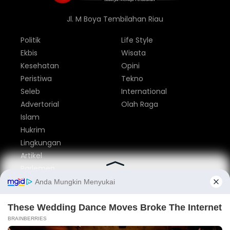
Jl. M Boya Tembilahan Riau
Politik
Life Style
Ekbis
Wisata
Kesehatan
Opini
Peristiwa
Tekno
Seleb
International
Advertorial
Olah Raga
Islam
Hukrim
Lingkungan
Artikel
Parlemen
Nasional
Tentang Kami
Redaksi
Pedoman Media Siber