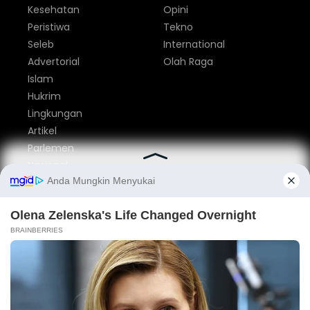
Kesehatan
Opini
Peristiwa
Tekno
Seleb
International
Advertorial
Olah Raga
Islam
Hukrim
Lingkungan
Artikel
Parlemen
Nasional
Tentang Kami
Redaksi
Pedoman Media Siber
Privacy Policy
Disclaimer
Iklan
Kontak
© 2014 - 2026
pesisirnews.com
. dev
heriweb