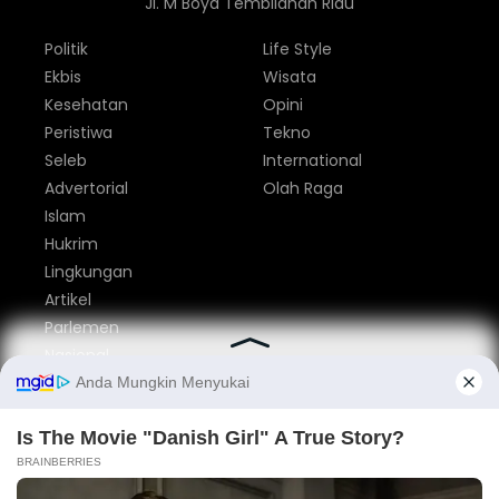
Jl. M Boya Tembilahan Riau
Politik
Life Style
Ekbis
Wisata
Kesehatan
Opini
Peristiwa
Tekno
Seleb
International
Advertorial
Olah Raga
Islam
Hukrim
Lingkungan
Artikel
Parlemen
Nasional
Tentang Kami
Redaksi
Pedoman Media Siber
Privacy Policy
Disclaimer
Iklan
Kontak