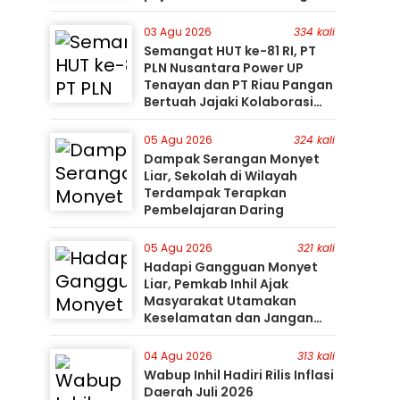
03 Agu 2026
334 kali
Semangat HUT ke-81 RI, PT
PLN Nusantara Power UP
Tenayan dan PT Riau Pangan
Bertuah Jajaki Kolaborasi
Pemanfaatan Limbah FABA
untuk Dukung Swasembada
05 Agu 2026
324 kali
Dampak Serangan Monyet
Liar, Sekolah di Wilayah
Terdampak Terapkan
Pembelajaran Daring
05 Agu 2026
321 kali
Hadapi Gangguan Monyet
Liar, Pemkab Inhil Ajak
Masyarakat Utamakan
Keselamatan dan Jangan
Mudah Percaya Hoaks
04 Agu 2026
313 kali
Wabup Inhil Hadiri Rilis Inflasi
Daerah Juli 2026