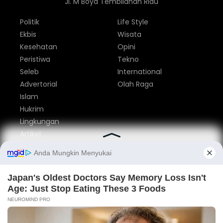
Jl. M Boya Tembilahan Riau
Politik
Life Style
Ekbis
Wisata
Kesehatan
Opini
Peristiwa
Tekno
Seleb
International
Advertorial
Olah Raga
Islam
Hukrim
Lingkungan
Artikel
Parlemen
Nasional
Tentang Kami
Redaksi
Pedoman Media Siber
Privacy Policy
Disclaimer
Iklan
Kontak