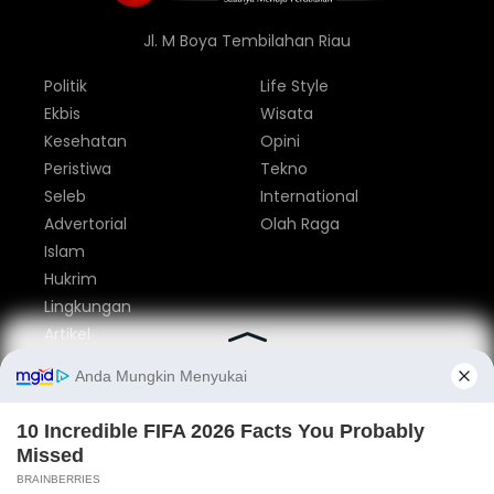
Jl. M Boya Tembilahan Riau
Politik
Life Style
Ekbis
Wisata
Kesehatan
Opini
Peristiwa
Tekno
Seleb
International
Advertorial
Olah Raga
Islam
Hukrim
Lingkungan
Artikel
Parlemen
Nasional
Tentang Kami
Redaksi
Pedoman Media Siber