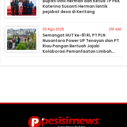
Bupati Inhil Herman dan Ketua TP PKK
Katerina Susanti Herman lantik
pejabat desa di Keritang
03 Agu 2026
216 kali
Semangat HUT ke-81 RI, PT PLN
Nusantara Power UP Tenayan dan PT
Riau Pangan Bertuah Jajaki
Kolaborasi Pemanfaatan Limbah
FABA untuk Dukung Swasembada