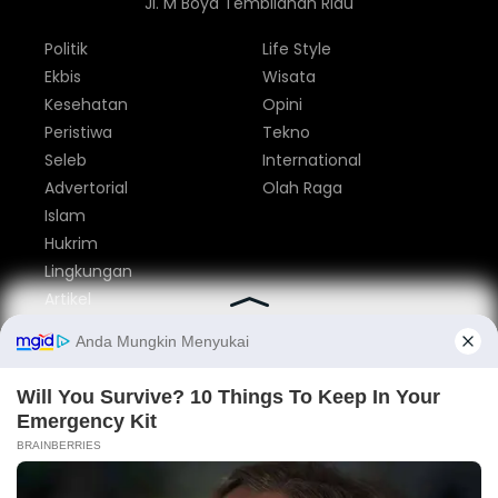
Jl. M Boya Tembilahan Riau
Politik
Life Style
Ekbis
Wisata
Kesehatan
Opini
Peristiwa
Tekno
Seleb
International
Advertorial
Olah Raga
Islam
Hukrim
Lingkungan
Artikel
Parlemen
Nasional
Tentang Kami
Redaksi
Pedoman Media Siber
Privacy Policy
Disclaimer
Iklan
Kontak