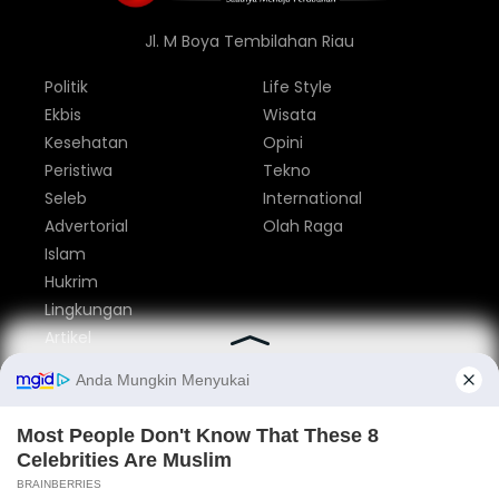
Jl. M Boya Tembilahan Riau
Politik
Life Style
Ekbis
Wisata
Kesehatan
Opini
Peristiwa
Tekno
Seleb
International
Advertorial
Olah Raga
Islam
Hukrim
Lingkungan
Artikel
Parlemen
Nasional
Tentang Kami
Redaksi
Pedoman Media Siber