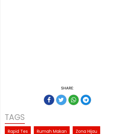
SHARE:
TAGS
Rapid Tes
Rumah Makan
Zona Hijau