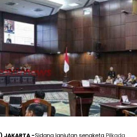
) JAKARTA -
Sidang lanjutan sengketa
Pilkada