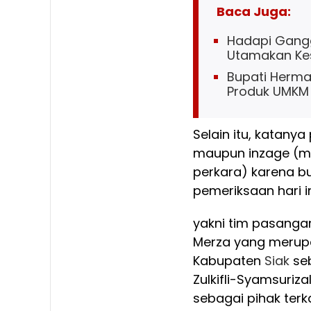
Baca Juga:
Hadapi Gangg
Utamakan Ke
Bupati Herma
Produk UMKM 
Selain itu, katanya
maupun inzage (m
perkara) karena b
pemeriksaan hari in
yakni tim pasanga
Merza yang merup
Kabupaten
Siak
seb
Zulkifli-Syamsuri
sebagai pihak terka