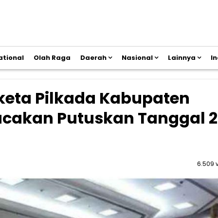
ational
Olah Raga
Daerah
Nasional
Lainnya
I
keta Pilkada Kabupaten
cakan Putuskan Tanggal 
6.509 