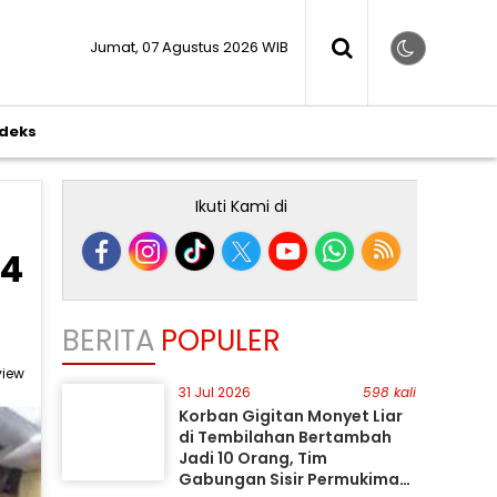
Jumat, 07 Agustus 2026 WIB
ndeks
Ikuti Kami di
24
BERITA
POPULER
view
31 Jul 2026
598 kali
Korban Gigitan Monyet Liar
di Tembilahan Bertambah
Jadi 10 Orang, Tim
Gabungan Sisir Permukiman