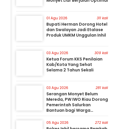
Monyet Liar Berjalan Optimal
01 Agu 2026
311 kali
Bupati Herman Dorong Hotel
dan Swalayan Jadi Etalase
Produk UMKM Unggulan Inhil
03 Agu 2026
309 kali
Ketua Forum KKS Penilaian
Kab/Kota Yang Sehat
Selama 2 Tahun Sekali
03 Agu 2026
281 kali
Serangan Monyet Belum
Mereda, PW IWO Riau Dorong
Pemerintah Salurkan
n
Bantuan bagi Warga
Terdampak
05 Agu 2026
272 kali
Polres Inhil bersama Pemkab