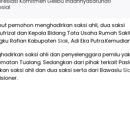
Apresiasi Komitmen Gelibu Indahnyasatuhati
sial
but pemohon menghadirkan saksi ahli, dua saksi
ufrizal dan Kepala Bidang Tata Usaha Rumah Saki
ku Rafian Kabupaten
Siak
, Adi Eka Putra.
Kemudia
hadirkan saksi ahli dan penyelenggara pemilu yak
amatan Tualang. Sedangkan dari pihak terkait Pas
an saksi ahli dan dua saksi serta dari Bawaslu
Si
sioner.