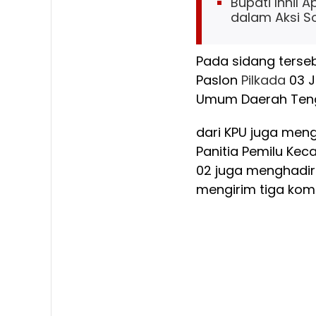
Bupati Inhil 
dalam Aksi So
Pada sidang terse
Paslon
Pilkada
03 J
Umum Daerah Teng
dari KPU juga meng
Panitia Pemilu Kec
02 juga menghadirk
mengirim tiga komi