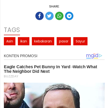
SHARE:
TAGS
Asin
ikan
kebakaran
pasar
Sayur