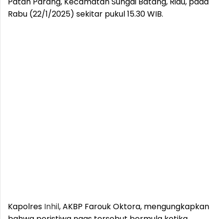
Patah Parang, Kecamatan Sungai Batang, Riau, pada
Rabu (22/1/2025) sekitar pukul 15.30 WIB.
Kapolres
Inhil
, AKBP Farouk Oktora, mengungkapkan
bahwa peristiwa naas tersebut bermula ketika