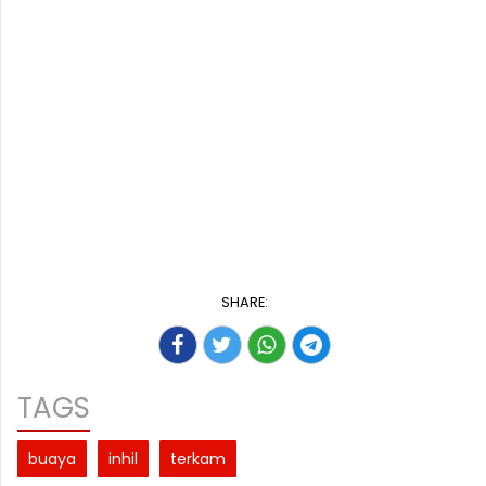
SHARE:
TAGS
buaya
inhil
terkam