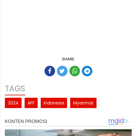
SHARE:
TAGS
2024
AFF
Indonesia
Myanmar